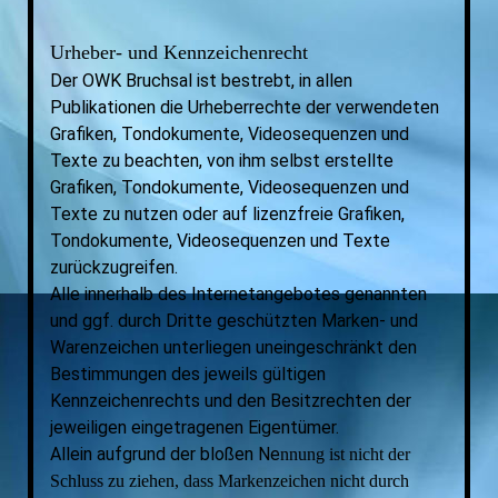
Urheber- und Kennzeichenrecht
Der OWK Bruchsal ist bestrebt, in allen
Publikationen die Urheberrechte der verwendeten
Grafiken, Tondokumente, Videosequenzen und
Texte zu beachten, von ihm selbst erstellte
Grafiken, Tondokumente, Videosequenzen und
Texte zu nutzen oder auf lizenzfreie Grafiken,
Tondokumente, Videosequenzen und Texte
zurückzugreifen.
Alle innerhalb des Internetangebotes genannten
und ggf. durch Dritte geschützten Marken- und
Warenzeichen unterliegen uneingeschränkt den
Bestimmungen des jeweils gültigen
Kennzeichenrechts und den Besitzrechten der
jeweiligen eingetragenen Eigentümer.
Allein aufgrund der bloßen Ne
nnung ist nicht der
Schluss zu ziehen, dass Markenzeichen nicht durch