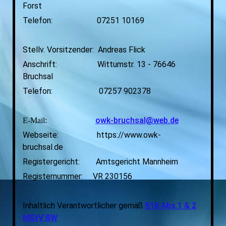
Forst
Telefon: 07251 10169
Stellv. Vorsitzender: Andreas Flick
Anschrift: Wittumstr. 13 - 76646
Bruchsal
Telefon: 07257 902378
owk-bruchsal@web.de
E-Mail:
Webseite: https://www.owk-
bruchsal.de
Registergericht: Amtsgericht Mannheim
Registernummer:
VR 230156
Inhaltlich Verantwortlicher gemäß
§18 Abs.1 & 2
MStV BW