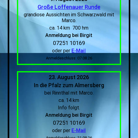
Große Loffenauer Runde
grandiose Aussichten im Schwarzwald mit
Marco.
ca. 14 km 700 hm
Anmeldung bei Birgit
07251 10169
oder per
E-Mai
l
Anmeldeschluss: 07.08.26
23. August 2026
In die Pfalz zum Almersberg
bei Rinnthal mit Marco.
ca. 14 km
Info folgt.
Anmeldung bei Birgit
07251 10169
oder per
E-Mail
Anmeldeschluss: 21.08.26