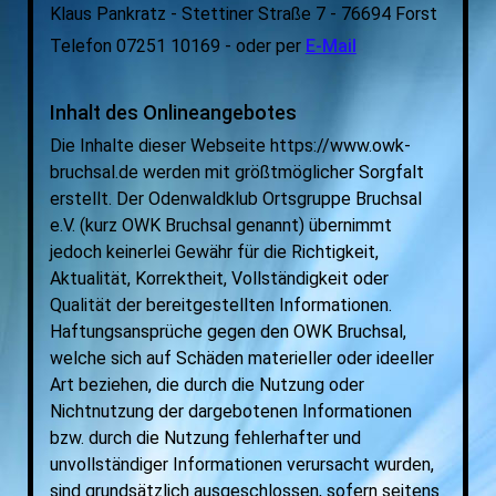
Klaus Pankratz -
Stettiner Straße 7 -
76694 Forst
Telefon 07251 10169 - oder per
E-Mail
Inhalt des Onlineangebotes
Die Inhalte dieser Webseite https://www.owk-
bruchsal.de werden mit größtmöglicher Sorgfalt
erstellt. Der Odenwaldklub Ortsgruppe Bruchsal
e.V. (kurz OWK Bruchsal genannt) übernimmt
jedoch keinerlei Gewähr für die Richtigkeit,
Aktualität, Korrektheit, Vollständigkeit oder
Qualität der bereitgestellten Informationen.
Haftungsansprüche gegen den OWK Bruchsal,
welche sich auf Schäden materieller oder ideeller
Art beziehen, die durch die Nutzung oder
Nichtnutzung der dargebotenen Informationen
bzw. durch die Nutzung fehlerhafter und
unvollständiger Informationen verursacht wurden,
sind grundsätzlich ausgeschlossen, sofern seitens