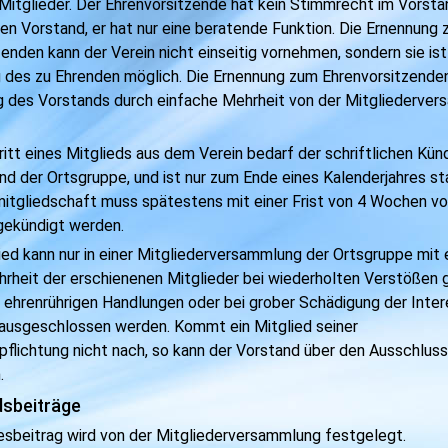
 Mitglieder. Der Ehrenvorsitzende hat kein Stimmrecht im Vorsta
en Vorstand, er hat nur eine beratende Funktion. Die Ernennung
enden kann der Verein nicht einseitig vornehmen, sondern sie ist
des zu Ehrenden möglich. Die Ernennung zum Ehrenvorsitzenden
g des Vorstands durch einfache Mehrheit von der Mitgliederve
ritt eines Mitglieds aus dem Verein bedarf der schriftlichen Kün
nd der Ortsgruppe, und ist nur zum Ende
eines Kalenderjahres st
mitgliedschaft muss spätestens mit einer Frist von 4 Wochen vo
gekündigt werden.
lied kann nur in einer Mitgliederversammlung der Ortsgruppe mit 
heit der erschienenen Mitglieder bei wiederholten Verstößen 
i ehrenrührigen Handlungen oder bei grober Schädigung der Inte
ausgeschlossen werden. Kommt ein Mitglied seiner
pflichtung nicht nach, so kann der Vorstand über den Ausschluss
.
dsbeiträge
resbeitrag wird von der Mitgliederversammlung festgelegt.