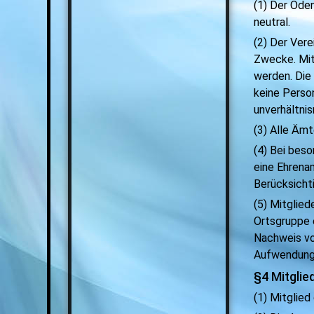
(1) Der Oden
neutral.
(2) Der Verei
Zwecke. Mit
werden. Die
keine Perso
unverhältni
(3) Alle Ämt
(4) Bei bes
eine Ehrena
Berücksicht
(5) Mitglied
Ortsgruppe 
Nachweis vo
Aufwendun
§4 Mitglie
(1) Mitglied