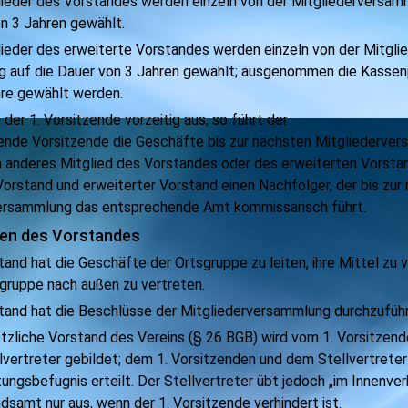
glieder des Vorstandes werden einzeln von der Mitgliederversam
on 3 Jahren gewählt.
lieder des erweiterte Vorstandes werden einzeln von der Mitgli
 auf die Dauer von 3 Jahren gewählt; ausgenommen die Kassenp
hre gewählt werden.
 der 1. Vorsitzende vorzeitig aus, so führt der
tende
Vorsitzende die Geschäfte bis zur nächsten Mitgliederver
n anderes Mitglied des Vorstandes oder des erweiterten Vorsta
Vorstand und erweiterter Vorstand einen Nachfolger, der bis zur
versammlung das entsprechende Am
t
kommissarisch führt.
en des Vorstandes
tand hat die Geschäfte der Ortsgruppe zu leiten, ihre Mittel zu 
sgruppe nach außen zu vertreten.
stand hat die Beschlüsse der Mitgliederversammlung durchzufüh
etzliche Vorstand des Vereins (§ 26 BGB) wird vom 1. Vorsitzen
vertreter gebildet; dem 1. Vorsitzenden und dem Stellvertreter
tungsbefugnis erteilt. Der Stellvertreter übt jedoch „im Innenver
dsamt nur aus, wenn der 1. Vorsitzende verhindert ist.