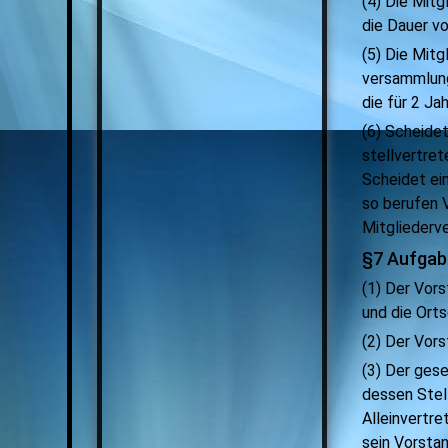
(4) Die Mit
die Dauer v
(5) Die Mitg
versammlung
die für 2 Ja
(6) Scheidet
stellvertre
Scheidet ei
so berufen 
Mitglieder
§7 Aufgab
(1) Der Vors
und die Ort
(2) Der Vor
(3) Der ges
dessen Stell
Alleinvertre
sein Vorstan