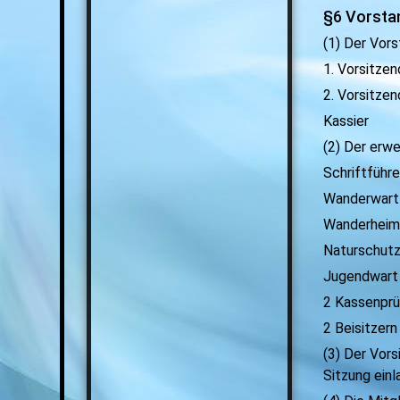
§6 Vorsta
(1) Der Vor
1. Vorsitzen
2. Vorsitzen
Kassier
(2) Der erw
Schriftführe
Wanderwart
Wanderheim
Naturschut
Jugendwart
2 Kassenpr
2 Beisitzern
(3) Der Vor
Sitzung einl