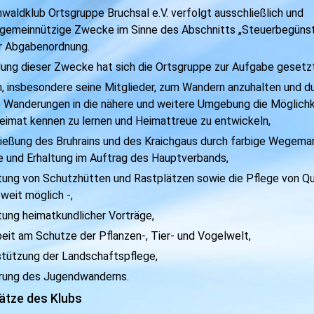
waldklub Ortsgruppe Bruchsal e.V. verfolgt ausschließlich und
 gemeinnützige Zwecke im Sinne des Abschnitts „Steuerbegüns
r Abgabenordnung.
llung dieser Zwecke hat sich die Ortsgruppe zur Aufgabe gesetzt
n, insbesondere seine Mitglieder, zum Wandern anzuhalten und d
 Wanderungen in die nähere und weitere Umgebung die Möglichk
Heimat kennen zu lernen und Heimattreue zu entwickeln,
hließung des Bruhrains und des Kraichgaus durch farbige Wegemar
e und Erhaltung im Auftrag des Hauptverbands,
chtung von Schutzhütten und Rastplätzen sowie die Pflege von Q
weit möglich -,
tung heimatkundlicher Vorträge,
beit am Schutze der Pflanzen-, Tier- und Vogelwelt,
rstützung der Landschaftspflege,
erung des Jugendwanderns.
ätze des Klubs