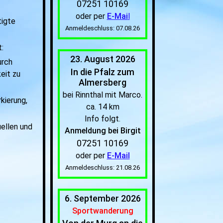
07251 10169
oder per
E-Mai
l
tigte
Anmeldeschluss: 07.08.26
:
23. August 2026
urch
In die Pfalz zum
eit zu
Almersberg
bei Rinnthal mit Marco.
kierung,
ca. 14 km
Info folgt.
uellen und
Anmeldung bei Birgit
07251 10169
oder per
E-Mail
Anmeldeschluss: 21.08.26
6. September 2026
Sportwanderung