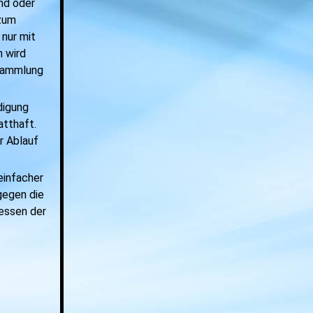
nd oder
 zum
 nur mit
 wird
rsammlung
digung
atthaft.
r Ablauf
einfacher
gegen die
ressen der