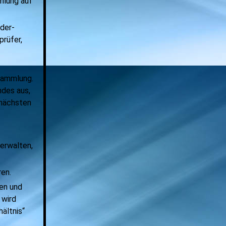
mlung auf
eder-
rüfer,
sammlung.
ndes aus,
 nächsten
verwalten,
ren.
den und
 wird
hältnis“