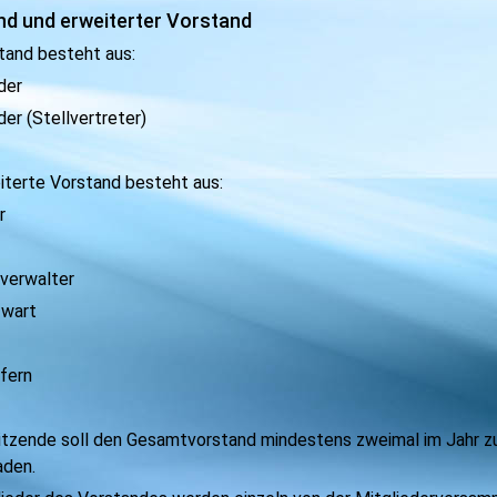
nd und erweiterter Vorstand
stand besteht aus:
der
der (Stellvertreter)
eiterte Vorstand besteht aus:
r
verwalter
zwart
üfern
sitzende soll den Gesamtvorstand mindestens zweimal im Jahr zu
aden.