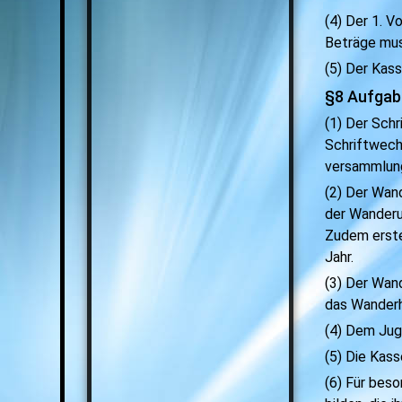
(4) Der 1. V
Beträge mu
(5) Der Kass
§8 Aufgab
(1) Der Schr
Schriftwech
versammlung
(2) Der Wand
der Wanderu
Zudem erste
Jahr.
(3) Der Wan
das Wanderh
(4) Dem Jug
(5) Die Kass
(6) Für bes