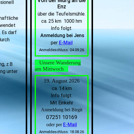
Von der Murg an die
sionell
Enz
über die Teufelsmühle.
chaftliche
ca. 25 km 1000 hm
rwendet
Info folgt.
 Es darf
Anmeldung bei Jens
durch
per
E-Mail
Anmeldeschluss: 04.09.26
Unsere Wanderung
g, z.B.
am Mittwoch
ung unter
19. August 2026
ca. 14 km
n
Info folgt.
Mit Einkehr
Anmeldung bei Birgit
07251 10169
E-Mail
oder per
Anmeldeschluss: 18.08.26