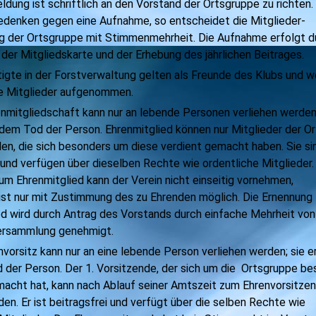
ldung ist schriftlich an den Vorstand der Ortsgruppe zu richten.
denken gegen eine Aufnahme, so entscheidet die Mitglieder-
 der Ortsgruppe mit Stimmenmehrheit. Die Aufnahme erfolgt d
der Mitgliedskarte und der Erhebung des jährlichen Beitrages.
tigte in der Forstverwaltung gelten als Freunde des Klubs und w
ie Mitglieder aufgenommen.
enmitgliedschaft kann nur an lebende Personen verliehen werden,
 dem Tod der Person. Ehrenmitglied können nur Mitglieder der Or
en, die sich besonders um diese verdient gemacht haben. Sie si
 und verfügen über dieselben Rechte wie ordentliche Mitglieder.
um Ehrenmitglied kann der Verein nicht einseitig vornehmen,
ist nur mit Zustimmung des zu Ehrenden möglich. Die Ernennung
ed wird durch Antrag des Vorstands durch einfache Mehrheit von
ersammlung genehmigt.
nvorsitz kann nur an eine lebende Person verliehen werden; sie er
 der Person. Der 1. Vorsitzende,
der
sich um die Ortsgruppe be
macht hat, kann nach Ablauf seiner Amtszeit zum Ehrenvorsitze
en. Er ist beitragsfrei und verfügt über die selben Rechte wie