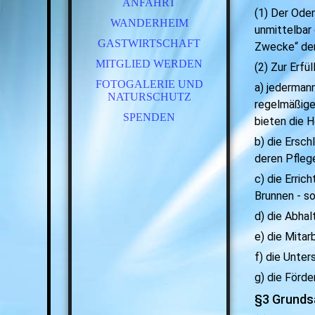
ANFAHRT
(1) Der Oden
WANDERHEIM
unmittelbar
GASTWIRTSCHAFT
Zwecke“ de
MITGLIED WERDEN
(2) Zur Erfü
FOTOGALERIE UND
a) jederman
NATURSCHUTZ
regelmäßige
SPENDEN
bieten die 
b) die Ersc
deren Pfleg
c) die Erri
Brunnen - so
d) die Abhal
e) die Mitar
f) die Unte
g) die Förd
§3 Grunds