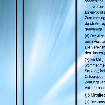
ordentliche
im erweitert
Ehrenvorsitz
Zustimmung 
durch Antra
genehmigt.
(6) Der Aust
beim Vorsta
Die Vereins
des Jahres 
(7) Ein Mitg
Stimmenmehr
Satzung, be
Ortsgruppe 
Zahlungsver
entscheiden
§5 Mitglie
(1) Der Jah