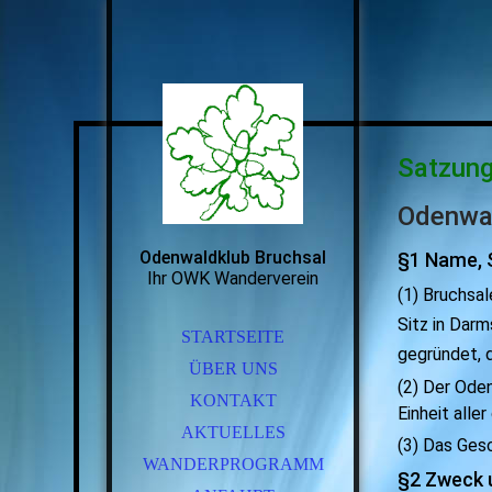
Satzun
Odenwa
Odenwaldklub Bruchsal
§1 Name, 
Ihr OWK Wanderverein
(1) Bruchsa
Sitz in Dar
STARTSEITE
gegründet,
ÜBER UNS
(2) Der Ode
KONTAKT
Einheit alle
AKTUELLES
(3) Das Gesc
WANDERPROGRAMM
§2 Zweck 