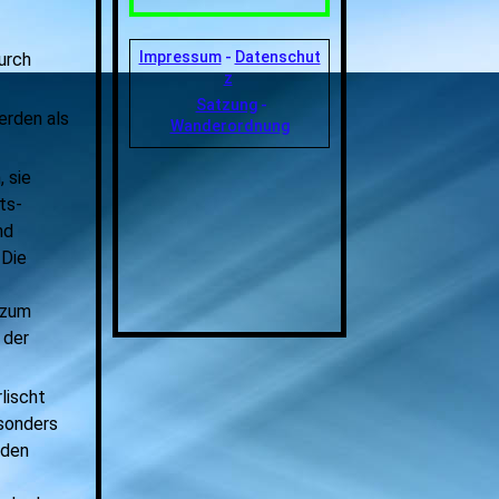
Impressum
-
Datenschut
urch
z
Satzung
-
erden als
Wanderordnung
 sie
ts-
nd
 Die
 zum
 der
lischt
sonders
nden