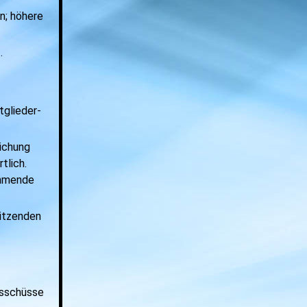
en; höhere
.
tglieder-
lichung
tlich.
ommende
sitzenden
sschüsse