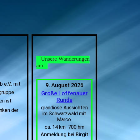
Unsere Wanderungen
am
 e.V., mit
9. August 2026
sgruppe
Große Loffenauer
Runde
n ist.
grandiose Aussichten
anken der
im Schwarzwald mit
Marco.
ca. 14 km 700 hm
Anmeldung bei Birgit