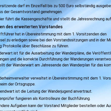
orsitzende darf im Einzelfall bis zu 500 Euro selbständig ausgeb
ss der Gesamtvorstand genehmigen.
ier führt die Kassengeschäfte und stellt die Jahresrechnung auf
en des erweiterten Vorstandes
iftführer hat in Übereinstimmung mit dem 1. Vorsitzenden den
sel zu
erledigen sowie bei den Vorstandssitzungen und in der Mi
 Protokolle über Beschlüsse zu führen.
erwart ist für die Ausarbeitung der Wanderpläne, die Veröffent
ngen und die korrekte Durchführung der Wanderungen verantwor
llt der Wanderwart am
Jahresende den Wanderplan für das k
derheimverwalter verwaltet in Übereinstimmung mit dem 1. Vor
eim der Ortsgruppe.
endwart ist die Leitung der Wanderjugend anvertraut.
enprüfer fungieren als Kontrolleure der Buchführung.
ondere Aufgaben kann der Vorstand Mitglieder bestellen oder
Au