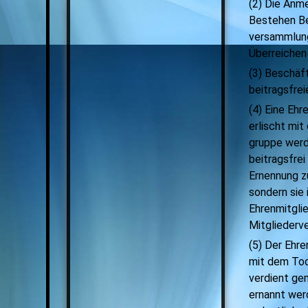
(2) Die Anme
Bestehen Be
versammlung
Überreichen 
(3) Beschäf
beitragsfre
(4) Eine Ehr
erlischt mit
gruppe werd
beitragsfrei
Ernennung z
sondern
sie
Ehrenmitgli
Mitgliederv
(5) Der Ehre
mit dem Tod
verdient ge
ernannt werd