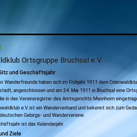
g
ldklub
Ortsgruppe Bruchsal e.V.
Sitz und Geschäftsjahr
ler Wanderfreunde haben sich im Frühjahr 1911 dem Odenwaldklub
mstadt, angeschlossen und am 24. Mai 1911 in Bruchsal eine Ort
die in das Vereinsregister des Amtsgerichts Mannheim eingetrage
nwaldklub e.V. ist ein Wanderverband und bekennt sich zum Ged
r deutschen Gebirgs- und Wandervereine.
häftsjahr ist das Kalenderjahr.
und Ziele