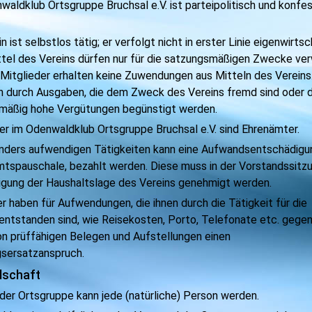
waldklub Ortsgruppe Bruchsal e.V. ist parteipolitisch und konfes
n ist selbstlos tätig; er verfolgt nicht in erster Linie eigenwirts
tel des Vereins dürfen nur für die satzungsmäßigen Zwecke ve
 Mitglieder erhalten keine Zuwendungen aus Mitteln des Vereins.
n durch Ausgaben, die dem Zweck des Vereins fremd sind oder 
smäßig hohe Vergütungen begünstigt werden.
er im Odenwaldklub Ortsgruppe Bruchsal e.V. sind Ehrenämter.
onders aufwendigen Tätigkeiten kann eine Aufwandsentschädigun
mtspauschale, bezahlt werden. Diese muss in der Vorstandssitz
igung der Haushaltslage des Vereins genehmigt werden.
er haben für Aufwendungen, die ihnen durch die Tätigkeit für die
entstanden sind, wie Reisekosten, Porto, Telefonate etc. gege
n prüffähigen Belegen und Aufstellungen einen
gsersatzanspruch.
dschaft
 der Ortsgruppe kann jede (natürliche) Person werden.