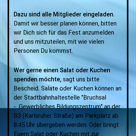
Dazu sind alle Mitglieder eingeladen
.
Damit wir besser planen können, bitten
wir Dich sich für das Fest anzumelden
und uns mitzuteilen, mit wie vielen
Personen Du kommst.
Wer gerne einen Salat oder Kuchen
spenden möchte,
sagt uns bitte
Bescheid. Salate oder Kuchen können an
der Stadtbahnhaltestelle "Bruchsal
- Gewerbliches Bildungszentrum" an der
B3 (Karlsruher Straße) am Parkplatz ab
8:45 Uhr übergeben werden. Oder bringt
Euern Salat oder Kuchen mit zur