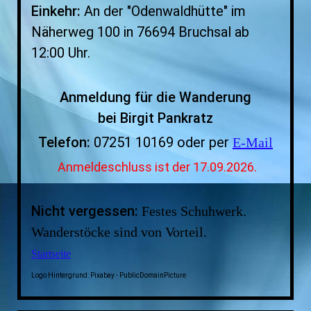
Einkehr:
An der
"Odenwaldhütte" im
Näherweg 100 in 76694 Bruchsal ab
12:00 Uhr.
Anmeldung für die Wanderung
bei Birgit Pankratz
Telefon:
07251 10169 oder per
E-Mail
Anmeldeschluss ist der 17.09.2026.
Nicht vergessen:
Festes Schuhwerk.
Wanderstöcke sind von Vorteil.
Startseite
Logo Hintergrund: Pixabay - PublicDomainPicture