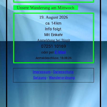
Unsere Wanderung am Mittwoch
19. August 2026
ca. 14 km
Info folgt.
Mit Einkehr
Anmeldung bei Birgit
07251 10169
E-Mail
oder per
Anmeldeschluss: 18.08.26
Impressum
-
Datenschutz
Satzung
-
Wanderordnung