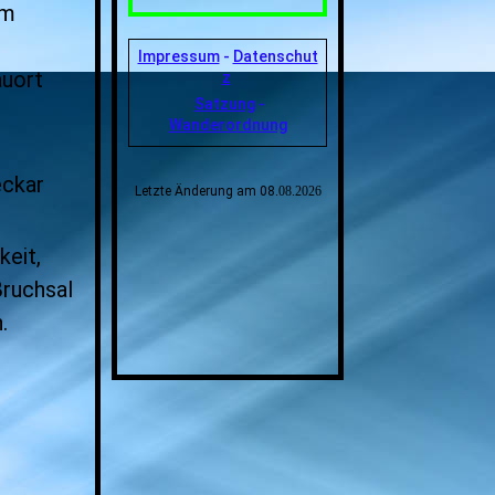
em
Impressum
-
Datenschut
auort
z
Satzung
-
Wanderordnung
eckar
Letzte Änderung am 08
.08.
2026
keit,
Bruchsal
.