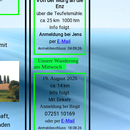
Von der Murg an die
Enz
über die Teufelsmühle.
ca. 25 km 1000 hm
Info folgt.
Anmeldung bei Jens
per
E-Mail
mit
Anmeldeschluss: 04.09.26
Unsere Wanderung
am Mittwoch
19. August 2026
ca. 14 km
Info folgt.
Mit Einkehr
Anmeldung bei Birgit
07251 10169
aft,
E-Mail
oder per
aden
Anmeldeschluss: 18.08.26