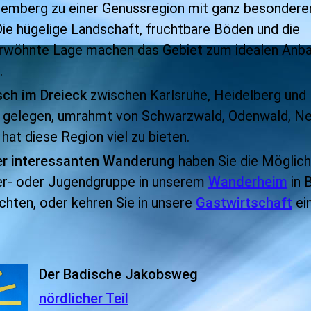
temberg zu einer Genussregion mit ganz besonder
Die hügelige Landschaft, fruchtbare Böden und die
rwöhnte Lage machen das Gebiet zum idealen Anb
.
sch
im Dreieck
zwischen Karlsruhe, Heidelberg und
 gelegen,
umrahmt von Schwarzwald, Odenwald, N
hat diese Region viel zu bieten.
er interessanten Wanderung
haben Sie die Möglich
er- oder Jugendgruppe in unserem
Wanderheim
in 
chten, oder kehren Sie in unsere
Gastwirtschaft
ein
Der Badische Jakobsweg
nördlicher Teil