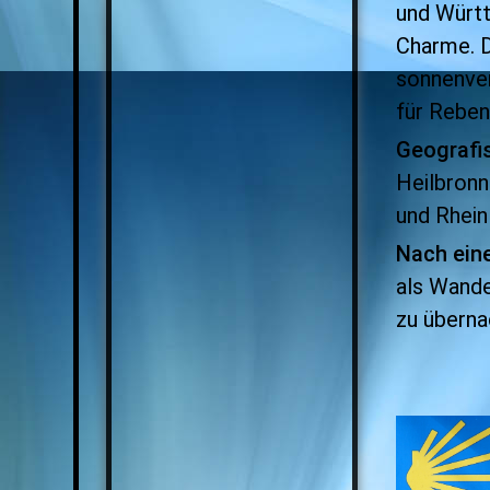
und Würt
Charme.
sonnenve
für Reben
Geografi
Heilbronn
und Rhein 
Nach ein
als Wand
zu überna