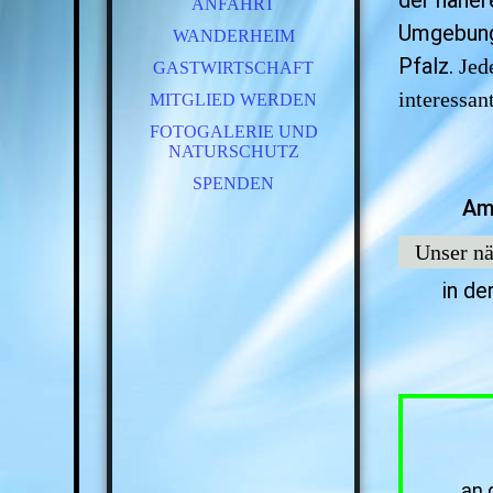
der näher
ANFAHRT
Umgebung 
WANDERHEIM
Pfalz.
Jed
GASTWIRTSCHAFT
interessant
MITGLIED WERDEN
FOTOGALERIE UND
NATURSCHUTZ
SPENDEN
Am
Unser nä
in de
an 