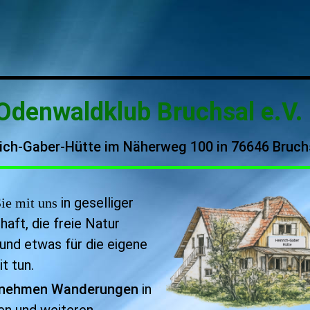
Odenwaldklub Bruchsal e.V.
ich-Gaber-Hütte im Näherweg 100 in 76646 Bruc
in geselliger
ie mit uns
aft, die freie Natur
und etwas für die eigene
t tun.
rnehmen Wanderungen
in