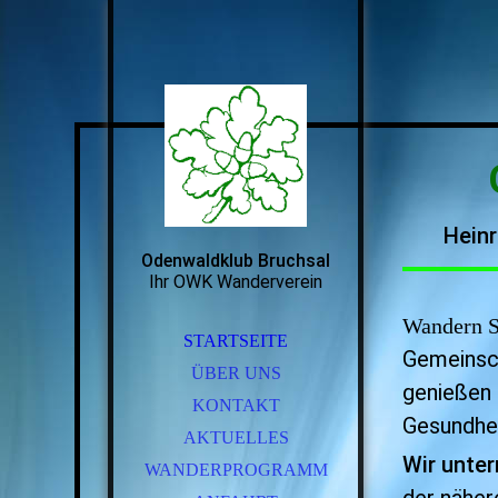
Heinr
Odenwaldklub Bruchsal
Ihr OWK Wanderverein
Wandern
S
STARTSEITE
Gemeinsch
ÜBER UNS
genießen 
KONTAKT
Gesundhei
AKTUELLES
Wir unte
WANDERPROGRAMM